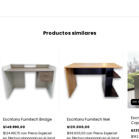
Productos similares
SIN
Escr
Escritorio Furnitech Bridge
Escritorio Furnitech Niel
Caj
$149.990,00
$120.000,00
$22
$124.491,70
con
Precio Especial
$99.600,00
con
Precio Especial
$182
en Efectivo abonando en el local
en Efectivo abonando en el local