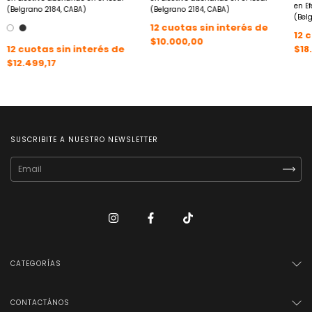
en Ef
(Belgrano 2184, CABA)
(Belgrano 2184, CABA)
(Bel
12
cuotas sin interés de
12
c
$10.000,00
12
cuotas sin interés de
$18
$12.499,17
SUSCRIBITE A NUESTRO NEWSLETTER
CATEGORÍAS
CONTACTÁNOS