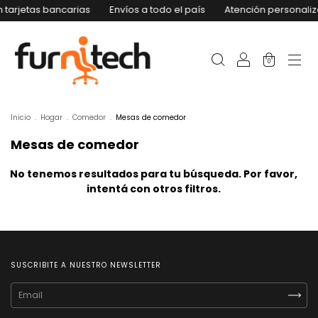
n tarjetas bancarias
Envíos a todo el país
Atención personali
0
Inicio
.
Hogar
.
Comedor
.
Mesas de comedor
Mesas de comedor
No tenemos resultados para tu búsqueda. Por favor,
intentá con otros filtros.
SUSCRIBITE A NUESTRO NEWSLETTER