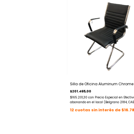
Silla de Oficina Aluminum Chrome 
$201.465,00
$165.201,30
con
Precio Especial en Efectiv
abonando en el local (Belgrano 2184, CA
12
cuotas sin interés de
$16.7