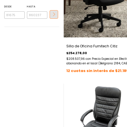
DESDE
HASTA
Silla de Oficina Furnitech Citiz
$254.278,00
$208.507,96
con
Precio Especial en Efect
abonando en el local (Belgrano 2184, CA
12
cuotas sin interés de
$21.18