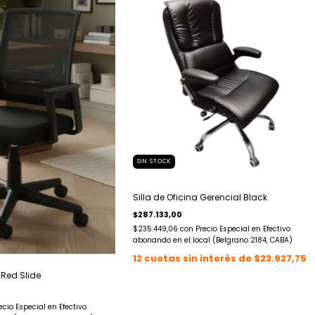
SIN STOCK
Silla de Oficina Gerencial Black
$287.133,00
$235.449,06
con
Precio Especial en Efectivo
abonando en el local (Belgrano 2184, CABA)
12
cuotas sin interés de
$23.927,75
 Red Slide
ecio Especial en Efectivo