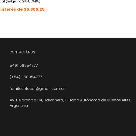
cal (Belgrano 2184, CABA)
 interés de
$6.806,25
CONTACTÁNOS
5491158954777
(+54) 1158954777
furnitechlocal@gmail.com.ar
Av. Belgrano 2184, Balvanera, Ciudad Autónoma de Buenos Aires,
Argentina