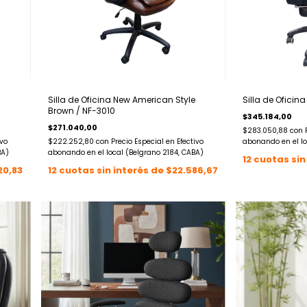
Silla de Oficina New American Style
Silla de Oficina
Brown / NF-3010
$345.184,00
$271.040,00
$283.050,88
con
ivo
$222.252,80
con
Precio Especial en Efectivo
abonando en el lo
BA)
abonando en el local (Belgrano 2184, CABA)
12
cuotas sin
20,83
12
cuotas sin interés de
$22.586,67