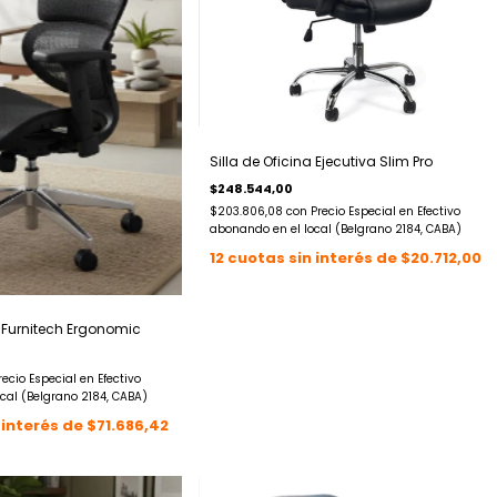
Silla de Oficina Ejecutiva Slim Pro
$248.544,00
$203.806,08
con
Precio Especial en Efectivo
abonando en el local (Belgrano 2184, CABA)
12
cuotas sin interés de
$20.712,00
a Furnitech Ergonomic
recio Especial en Efectivo
cal (Belgrano 2184, CABA)
 interés de
$71.686,42