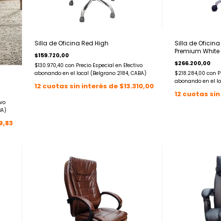
Silla de Oficina Red High
Silla de Ofici
Premium White
$159.720,00
$266.200,00
$130.970,40
con
Precio Especial en Efectivo
abonando en el local (Belgrano 2184, CABA)
$218.284,00
con
P
abonando en el lo
12
cuotas sin interés de
$13.310,00
12
cuotas sin
ivo
BA)
9,83