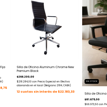
Fija
Silla de Oficina Aluminum Chrome New
Premium Black
$266.200,00
o
BA)
$218.284,00
con
Precio Especial en Efectivo
SIN STOCK
abonando en el local (Belgrano 2184, CABA)
88,75
12
cuotas sin interés de
$22.183,33
Silla de Oficina
$81.675,00
$66.973,50
con
Pr