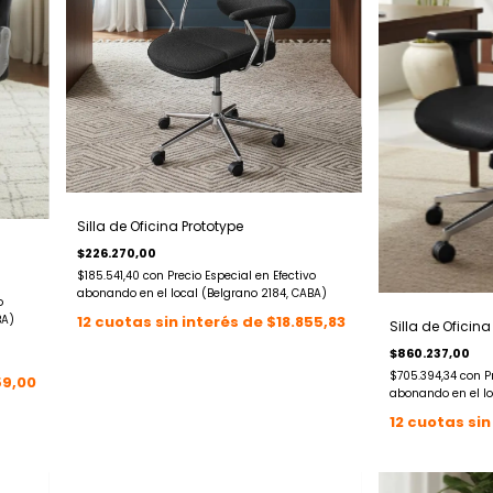
Silla de Oficina Prototype
$226.270,00
$185.541,40
con
Precio Especial en Efectivo
abonando en el local (Belgrano 2184, CABA)
o
BA)
12
cuotas sin interés de
$18.855,83
Silla de Oficin
$860.237,00
$705.394,34
con
P
59,00
abonando en el lo
12
cuotas sin