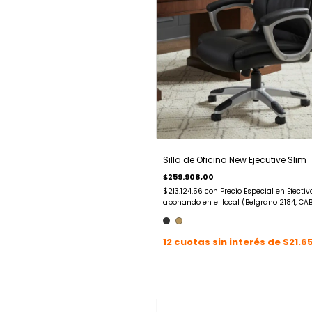
Silla de Oficina New Ejecutive Slim
$259.908,00
$213.124,56
con
Precio Especial en Efectiv
abonando en el local (Belgrano 2184, CA
12
cuotas sin interés de
$21.6